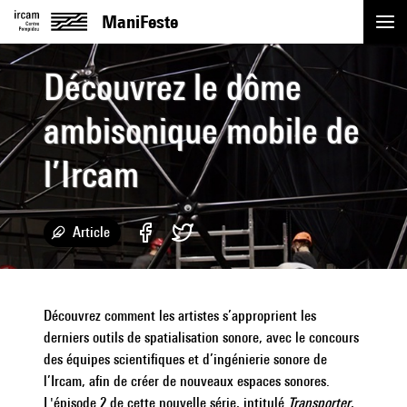
ManiFeste
Découvrez le dôme
Événements
ambisonique mobile de
Replay
l’Ircam
Artistes
Actualités
Article
Académie
Découvrez comment les artistes s’approprient les
Pratique
derniers outils de spatialisation sonore, avec le concours
des équipes scientifiques et d’ingénierie sonore de
l’Ircam, afin de créer de nouveaux espaces sonores.
L'épisode 2 de cette nouvelle série, intitulé
Transporter
,