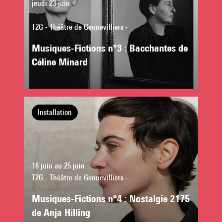
jeudi 23 juin
T2G - Théâtre de Gennevilliers -
Musiques-Fictions n°3 : Bacchantes de
Céline Minard
Installation
18 juin au 25 juin
T2G - Théâtre de Gennevilliers -
Musiques-Fictions n°4 : Nostalgie 2175
de Anja Hilling